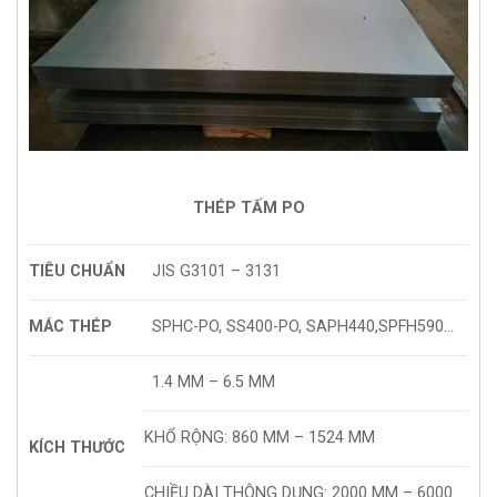
THÉP TẤM PO
TIÊU CHUẨN
JIS G3101 – 3131
MÁC THÉP
SPHC-PO, SS400-PO, SAPH440,SPFH590…
1.4 MM – 6.5 MM
KHỔ RỘNG: 860 MM – 1524 MM
KÍCH THƯỚC
CHIỀU DÀI THÔNG DỤNG: 2000 MM – 6000