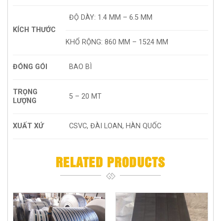
ĐỘ DÀY: 1.4 MM – 6.5 MM
KÍCH THƯỚC
KHỔ RỘNG: 860 MM – 1524 MM
ĐÓNG GÓI
BAO BÌ
TRỌNG
5 – 20 MT
LƯỢNG
XUẤT XỨ
CSVC, ĐÀI LOAN, HÀN QUỐC
RELATED PRODUCTS