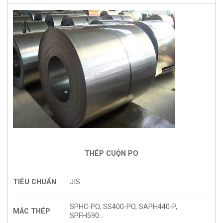
THÉP CUỘN PO
TIÊU CHUẨN
JIS
SPHC-PO, SS400-PO, SAPH440-P,
MÁC THÉP
SPFH590…