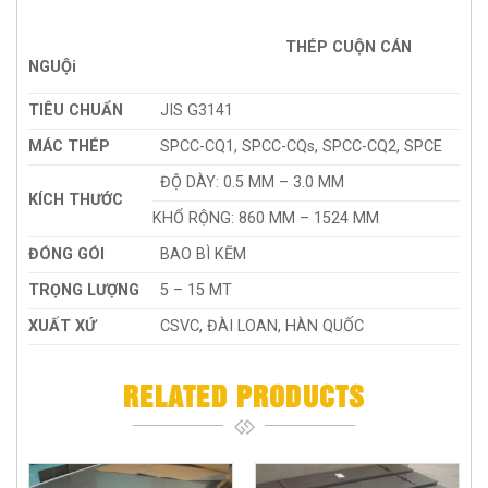
THÉP CUỘN CÁN
NGUỘi
TIÊU CHUẨN
JIS G3141
MÁC THÉP
SPCC-CQ1, SPCC-CQs, SPCC-CQ2, SPCE
ĐỘ DÀY: 0.5 MM – 3.0 MM
KÍCH THƯỚC
KHỔ RỘNG: 860 MM – 1524 MM
ĐÓNG GÓI
BAO BÌ KẼM
TRỌNG LƯỢNG
5 – 15 MT
XUẤT XỨ
CSVC, ĐÀI LOAN, HÀN QUỐC
RELATED PRODUCTS