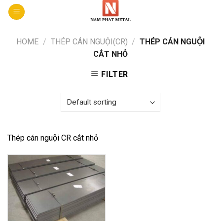
Skip
to
content
HOME
/
THÉP CÁN NGUỘI(CR)
/
THÉP CÁN NGUỘI
CẮT NHỎ
FILTER
Thép cán nguội CR cắt nhỏ